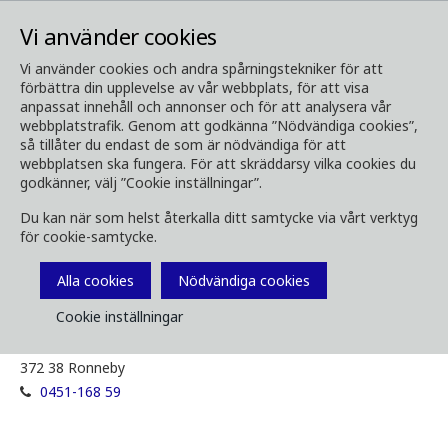
Vi använder cookies
Vi använder cookies och andra spårningstekniker för att
förbättra din upplevelse av vår webbplats, för att visa
Kontakt
Ronneby JG Faltservice
anpassat innehåll och annonser och för att analysera vår
webbplatstrafik. Genom att godkänna ”Nödvändiga cookies”,
Ronneby
så tillåter du endast de som är nödvändiga för att
webbplatsen ska fungera. För att skräddarsy vilka cookies du
godkänner, välj ”Cookie inställningar”.
JG Fältservice
Du kan när som helst återkalla ditt samtycke via vårt verktyg
för cookie-samtycke.
Alla cookies
Nödvändiga cookies
Kontakt
Cookie inställningar
Lokvägen 3
372 38 Ronneby
0451-168 59