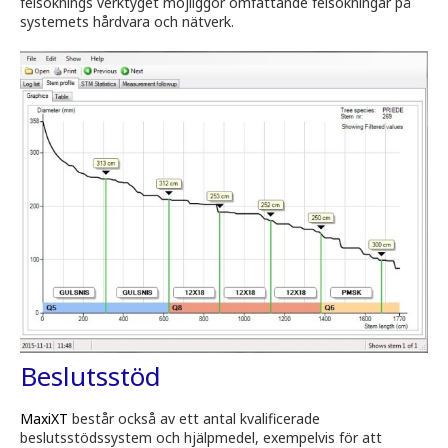
felsöknings verktyget möjliggör omfattande felsökningar på
systemets hårdvara och nätverk.
Beslutsstöd
MaxiXT
består också av ett antal kvalificerade
beslutsstödssystem och hjälpmedel, exempelvis för att