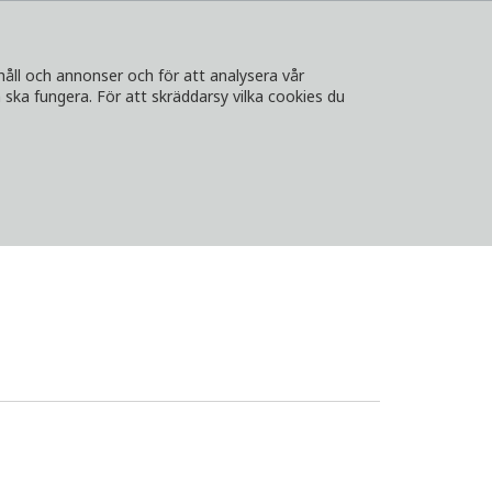
håll och annonser och för att analysera vår
ska fungera. För att skräddarsy vilka cookies du
A
KONTAKT
LOGGA IN
VÄLJ LAND