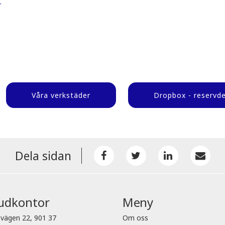
r
Våra verkstäder
Dropbox - reservde
Dela sidan
udkontor
Meny
vägen 22, 901 37
Om oss