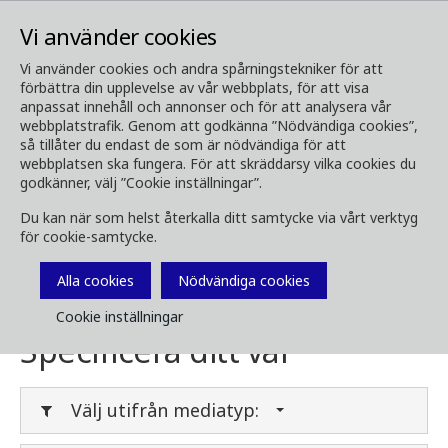
Vi använder cookies
Vi använder cookies och andra spårningstekniker för att
förbättra din upplevelse av vår webbplats, för att visa
Media
Ladda ner media
anpassat innehåll och annonser och för att analysera vår
webbplatstrafik. Genom att godkänna ”Nödvändiga cookies”,
Ladda ner media
så tillåter du endast de som är nödvändiga för att
webbplatsen ska fungera. För att skräddarsy vilka cookies du
godkänner, välj ”Cookie inställningar”.
Du kan när som helst återkalla ditt samtycke via vårt verktyg
Här kan du ladda ner broschyrer, bilder, videor,
för cookie-samtycke.
kundtidningar och annan media. Filtrera på
typ eller kategori i menyerna nedan.
Alla cookies
Nödvändiga cookies
Cookie inställningar
Specificera ditt val
Välj utifrån mediatyp: