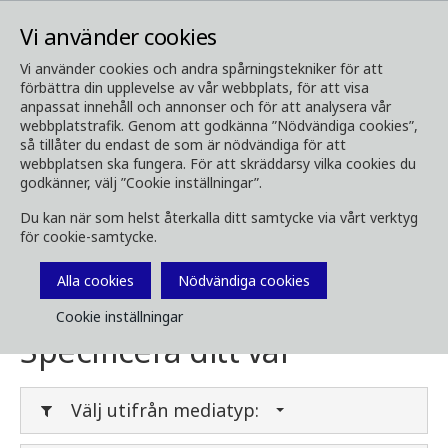
Vi använder cookies
Vi använder cookies och andra spårningstekniker för att
förbättra din upplevelse av vår webbplats, för att visa
Media
Ladda ner media
anpassat innehåll och annonser och för att analysera vår
webbplatstrafik. Genom att godkänna ”Nödvändiga cookies”,
Ladda ner media
så tillåter du endast de som är nödvändiga för att
webbplatsen ska fungera. För att skräddarsy vilka cookies du
godkänner, välj ”Cookie inställningar”.
Du kan när som helst återkalla ditt samtycke via vårt verktyg
Här kan du ladda ner broschyrer, bilder, videor,
för cookie-samtycke.
kundtidningar och annan media. Filtrera på
typ eller kategori i menyerna nedan.
Alla cookies
Nödvändiga cookies
Cookie inställningar
Specificera ditt val
Välj utifrån mediatyp: