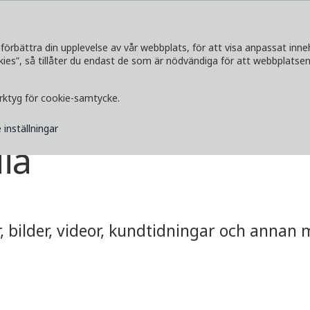
förbättra din upplevelse av vår webbplats, för att visa anpassat inne
s”, så tillåter du endast de som är nödvändiga för att webbplatsen 
SERVICETJÄNSTER
UTFORSKA
MEDI
erktyg för cookie-samtycke.
 inställningar
ia
 bilder, videor, kundtidningar och annan me