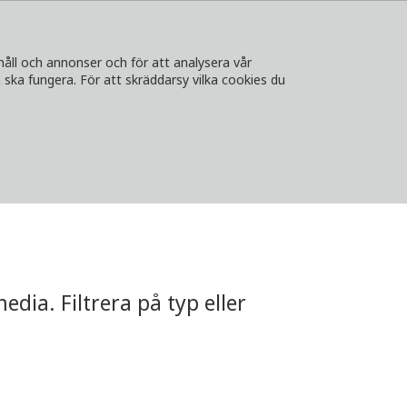
håll och annonser och för att analysera vår
ska fungera. För att skräddarsy vilka cookies du
A
KONTAKT
LOGGA IN
VÄLJ LAND
dia. Filtrera på typ eller