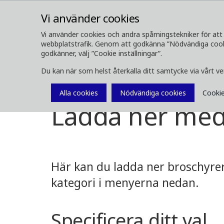
Vi använder cookies
Vi använder cookies och andra spårningstekniker för att 
webbplatstrafik. Genom att godkänna ”Nödvändiga cookie
OM OSS
SKOGSMASKINER
godkänner, välj ”Cookie inställningar”.
Du kan när som helst återkalla ditt samtycke via vårt v
Media
Ladda ner media
Alla cookies
Nödvändiga cookies
Cookie
Ladda ner med
Här kan du ladda ner broschyrer,
kategori i menyerna nedan.
Specificera ditt val