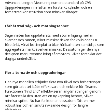
Advanced Length Measuring numera standard på C93.
Uppgraderingen innefattar en förstärkt cylinder och en
förbättrad konstruktion som minskar slitaget.
Förbättrad såg- och matningsenhet
Sågenheten har uppdaterats med större frigång mellan
svärdet och ramen, vilket minskar risken för kollisioner. En
förstärkt, välvd bottenplatta ökar hållbarheten samtidigt som
aggregatets markpåverkan minskar. Dessutom ger den nya
designen mer utrymme kring sågmotorn, vilket förenklar det
dagliga underhållet.
Fler alternativ och uppgraderingar
Den nya modellen erbjuder flera nya tillval och förbättringar
som gör arbetet både effektivare och enklare för föraren.
Funktionen ”Find End” effektiviserar längdmätningen genom
att återställa den utan att en ny kapning behövs, vilket
minskar spillet. Nu har funktionen dessutom fått en mer
robust lins och en smutsavvisande design för längre
hållbarhet.