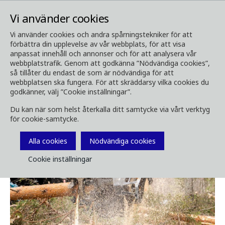
Vi använder cookies
Vi använder cookies och andra spårningstekniker för att
förbättra din upplevelse av vår webbplats, för att visa
Media
Nyhetsrum
anpassat innehåll och annonser och för att analysera vår
Komatsu C93 MY2025 - Förbättrad
webbplatstrafik. Genom att godkänna ”Nödvändiga cookies”,
så tillåter du endast de som är nödvändiga för att
prestanda och pålitlighet
webbplatsen ska fungera. För att skräddarsy vilka cookies du
godkänner, välj ”Cookie inställningar”.
Du kan när som helst återkalla ditt samtycke via vårt verktyg
för cookie-samtycke.
Alla cookies
Nödvändiga cookies
Cookie inställningar