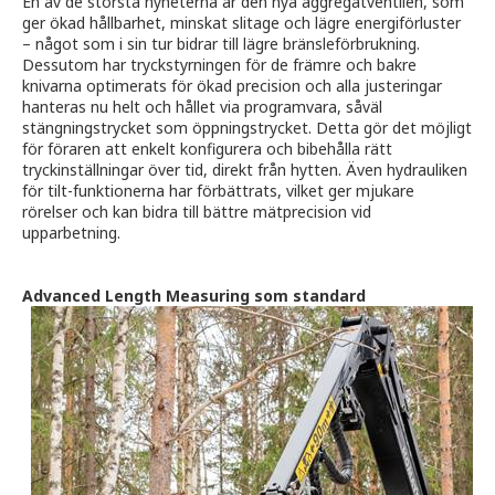
En av de största nyheterna är den nya aggregatventilen, som
ger ökad hållbarhet, minskat slitage och lägre energiförluster
– något som i sin tur bidrar till lägre bränsleförbrukning.
Dessutom har tryckstyrningen för de främre och bakre
knivarna optimerats för ökad precision och alla justeringar
hanteras nu helt och hållet via programvara, såväl
stängningstrycket som öppningstrycket. Detta gör det möjligt
för föraren att enkelt konfigurera och bibehålla rätt
tryckinställningar över tid, direkt från hytten. Även hydrauliken
för tilt-funktionerna har förbättrats, vilket ger mjukare
rörelser och kan bidra till bättre mätprecision vid
upparbetning.
Advanced Length Measuring som standard