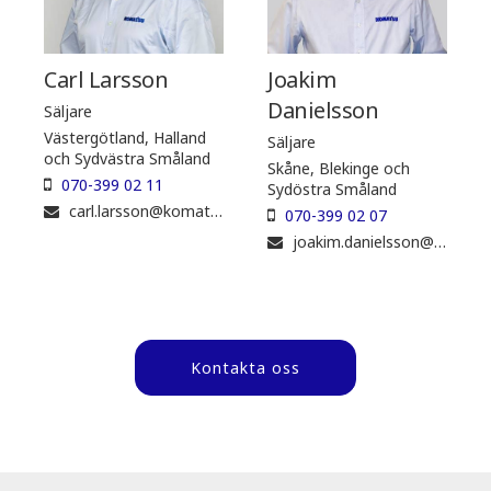
Carl Larsson
Joakim
Danielsson
Säljare
Västergötland, Halland
Säljare
och Sydvästra Småland
Skåne, Blekinge och
070-399 02 11
Sydöstra Småland
carl.larsson@komatsuforest.com
070-399 02 07
joakim.danielsson@komatsuforest.com
Kontakta oss