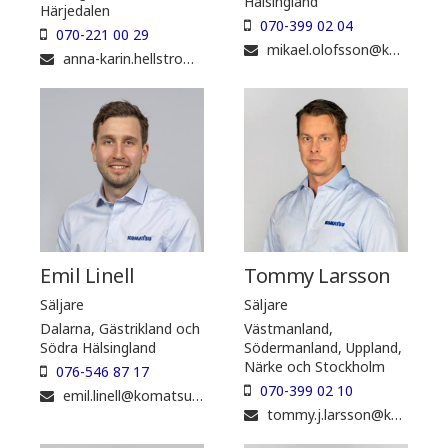
Hälsingland
Härjedalen
070-399 02 04
070-221 00 29
mikael.olofsson@komatsuforest.com
anna-karin.hellstrom@komatsuforest.com
Emil Linell
Tommy Larsson
Säljare
Säljare
Dalarna, Gästrikland och
Västmanland,
Södra Hälsingland
Södermanland, Uppland,
Närke och Stockholm
076-546 87 17
070-399 02 10
emil.linell@komatsuforest.com
tommy.j.larsson@komatsuforest.com