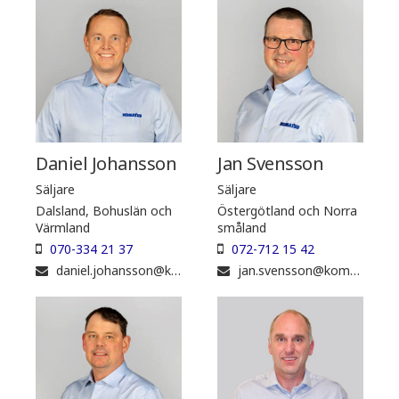
Daniel Johansson
Jan Svensson
Säljare
Säljare
Dalsland, Bohuslän och
Östergötland och Norra
Värmland
småland
070-334 21 37
072-712 15 42
daniel.johansson@komatsuforest.com
jan.svensson@komatsuforest.com