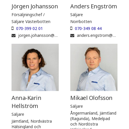
Jörgen Johansson
Anders Engström
Försäljningschef /
Säljare
Säljare Västerbotten
Norrbotten
070-399 02 01
070-349 08 44
jorgen.johansson@komatsuforest.com
anders.engstrom@komatsuforest.com
Anna-Karin
Mikael Olofsson
Hellström
Säljare
Ångermanland, Jämtland
Säljare
(Ragunda), Medelpad
Jämtland, Nordvästra
och Nordöstra
Hälsingland och