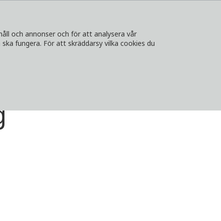
håll och annonser och för att analysera vår
ska fungera. För att skräddarsy vilka cookies du
A
KONTAKT
LOGGA IN
VÄLJ LAND
g