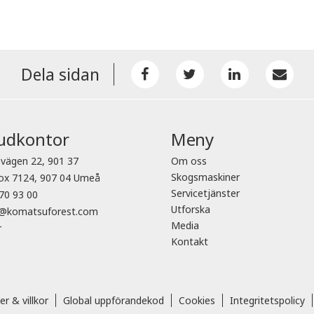
Dela sidan
udkontor
Meny
vägen 22, 901 37
Om oss
Skogsmaskiner
ox 7124, 907 04 Umeå
Servicetjänster
70 93 00
Utforska
o@komatsuforest.com
Media
r
Kontakt
er & villkor
Global uppförandekod
Cookies
Integritetspolicy