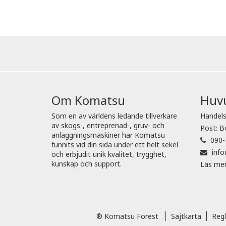
Om Komatsu
Huv
Som en av världens ledande tillverkare
Handels
av skogs-, entreprenad-, gruv- och
Post: B
anläggningsmaskiner har Komatsu
090-
funnits vid din sida under ett helt sekel
inf
och erbjudit unik kvalitet, trygghet,
kunskap och support.
Läs me
® Komatsu Forest
Sajtkarta
Regl