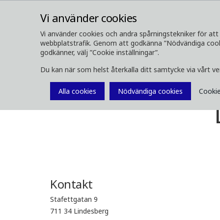
Vi använder cookies
Vi använder cookies och andra spårningstekniker för att 
webbplatstrafik. Genom att godkänna ”Nödvändiga cookie
OM OSS
SKOGSMASKINER
godkänner, välj ”Cookie inställningar”.
Du kan när som helst återkalla ditt samtycke via vårt v
Kontakt
Dropbox Lindesberg
Alla cookies
Nödvändiga cookies
Cookie
Kontakt
Stafettgatan 9
711 34 Lindesberg