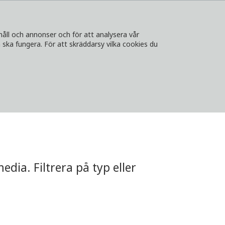
håll och annonser och för att analysera vår
ska fungera. För att skräddarsy vilka cookies du
A
KONTAKT
LOGGA IN
VÄLJ LAND
dia. Filtrera på typ eller