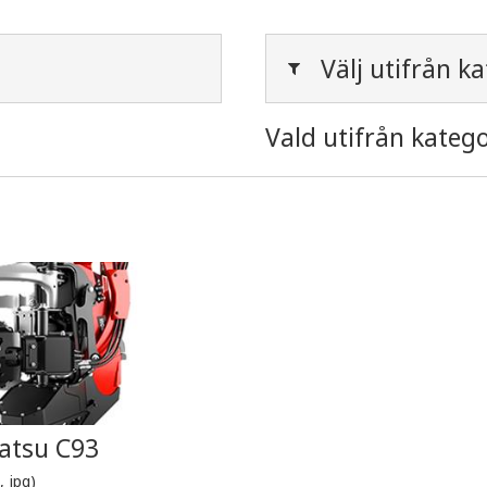
Välj utifrån ka
Vald utifrån katego
atsu C93
, jpg)