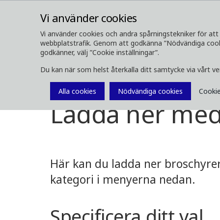
Vi använder cookies
Vi använder cookies och andra spårningstekniker för att 
webbplatstrafik. Genom att godkänna ”Nödvändiga cookie
OM OSS
SKOGSMASKINER
godkänner, välj ”Cookie inställningar”.
Du kan när som helst återkalla ditt samtycke via vårt v
Media
Ladda ner media
Alla cookies
Nödvändiga cookies
Cookie
Ladda ner med
Här kan du ladda ner broschyrer,
kategori i menyerna nedan.
Specificera ditt val