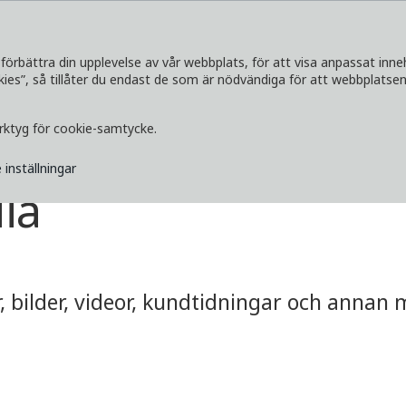
förbättra din upplevelse av vår webbplats, för att visa anpassat inne
s”, så tillåter du endast de som är nödvändiga för att webbplatsen 
SERVICETJÄNSTER
UTFORSKA
MEDI
erktyg för cookie-samtycke.
 inställningar
ia
 bilder, videor, kundtidningar och annan me