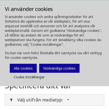
Vi använder cookies
Vi använder cookies och andra spårningstekniker för att
förbättra din upplevelse av vår webbplats, för att visa
Media
Ladda ner media
anpassat innehåll och annonser och för att analysera vår
webbplatstrafik. Genom att godkänna ”Nödvändiga cookies”,
Ladda ner media
så tillåter du endast de som är nödvändiga för att
webbplatsen ska fungera. För att skräddarsy vilka cookies du
godkänner, välj ”Cookie inställningar”.
Du kan när som helst återkalla ditt samtycke via vårt verktyg
Här kan du ladda ner broschyrer, bilder, videor,
för cookie-samtycke.
kundtidningar och annan media. Filtrera på
typ eller kategori i menyerna nedan.
Alla cookies
Nödvändiga cookies
Cookie inställningar
Specificera ditt val
Välj utifrån mediatyp: