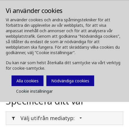
Vi använder cookies
Vi använder cookies och andra spårningstekniker för att
förbättra din upplevelse av vår webbplats, för att visa
Media
Ladda ner media
anpassat innehåll och annonser och för att analysera vår
webbplatstrafik. Genom att godkänna ”Nödvändiga cookies”,
Ladda ner media
så tillåter du endast de som är nödvändiga för att
webbplatsen ska fungera. För att skräddarsy vilka cookies du
godkänner, välj ”Cookie inställningar”.
Du kan när som helst återkalla ditt samtycke via vårt verktyg
Här kan du ladda ner broschyrer, bilder, videor,
för cookie-samtycke.
kundtidningar och annan media. Filtrera på
typ eller kategori i menyerna nedan.
Alla cookies
Nödvändiga cookies
Cookie inställningar
Specificera ditt val
Välj utifrån mediatyp: