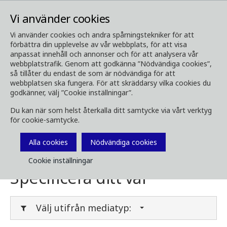
Vi använder cookies
Vi använder cookies och andra spårningstekniker för att
förbättra din upplevelse av vår webbplats, för att visa
Media
Ladda ner media
anpassat innehåll och annonser och för att analysera vår
webbplatstrafik. Genom att godkänna ”Nödvändiga cookies”,
Ladda ner media
så tillåter du endast de som är nödvändiga för att
webbplatsen ska fungera. För att skräddarsy vilka cookies du
godkänner, välj ”Cookie inställningar”.
Du kan när som helst återkalla ditt samtycke via vårt verktyg
Här kan du ladda ner broschyrer, bilder, videor,
för cookie-samtycke.
kundtidningar och annan media. Filtrera på
typ eller kategori i menyerna nedan.
Alla cookies
Nödvändiga cookies
Cookie inställningar
Specificera ditt val
Välj utifrån mediatyp: