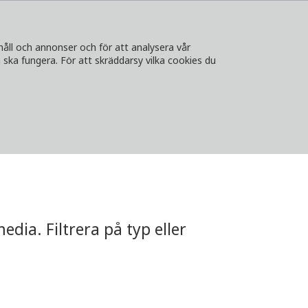
håll och annonser och för att analysera vår
ska fungera. För att skräddarsy vilka cookies du
A
KONTAKT
LOGGA IN
VÄLJ LAND
dia. Filtrera på typ eller