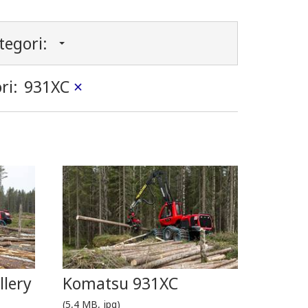
tegori:
ri:
931XC
×
lery
Komatsu 931XC
(5,4 MB, jpg)