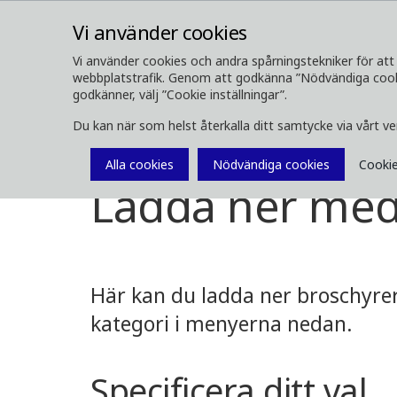
Vi använder cookies
Vi använder cookies och andra spårningstekniker för att 
webbplatstrafik. Genom att godkänna ”Nödvändiga cookie
OM OSS
SKOGSMASKINER
godkänner, välj ”Cookie inställningar”.
Du kan när som helst återkalla ditt samtycke via vårt v
Media
Ladda ner media
Alla cookies
Nödvändiga cookies
Cookie
Ladda ner med
Här kan du ladda ner broschyrer,
kategori i menyerna nedan.
Specificera ditt val