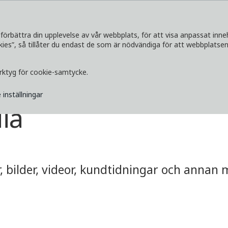
förbättra din upplevelse av vår webbplats, för att visa anpassat inne
s”, så tillåter du endast de som är nödvändiga för att webbplatsen 
SERVICETJÄNSTER
UTFORSKA
MEDI
erktyg för cookie-samtycke.
 inställningar
ia
 bilder, videor, kundtidningar och annan me