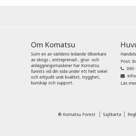
Om Komatsu
Huv
Som en av världens ledande tillverkare
Handels
av skogs-, entreprenad-, gruv- och
Post: B
anläggningsmaskiner har Komatsu
090-
funnits vid din sida under ett helt sekel
inf
och erbjudit unik kvalitet, trygghet,
kunskap och support.
Läs me
® Komatsu Forest
Sajtkarta
Regl