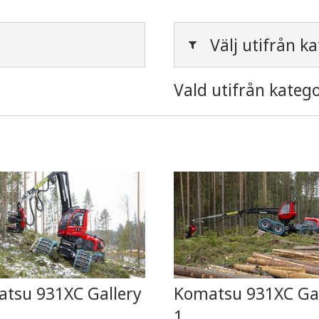
Välj utifrån ka
Vald utifrån katego
tsu 931XC Gallery
Komatsu 931XC Gal
1