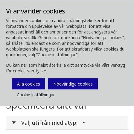
Vi använder cookies
Vi använder cookies och andra spårningstekniker för att
förbättra din upplevelse av vår webbplats, för att visa
Media
Ladda ner media
anpassat innehåll och annonser och för att analysera vår
webbplatstrafik. Genom att godkänna ”Nödvändiga cookies”,
Ladda ner media
så tillåter du endast de som är nödvändiga för att
webbplatsen ska fungera. För att skräddarsy vilka cookies du
godkänner, välj ”Cookie inställningar”.
Du kan när som helst återkalla ditt samtycke via vårt verktyg
Här kan du ladda ner broschyrer, bilder, videor,
för cookie-samtycke.
kundtidningar och annan media. Filtrera på
typ eller kategori i menyerna nedan.
Alla cookies
Nödvändiga cookies
Cookie inställningar
Specificera ditt val
Välj utifrån mediatyp: