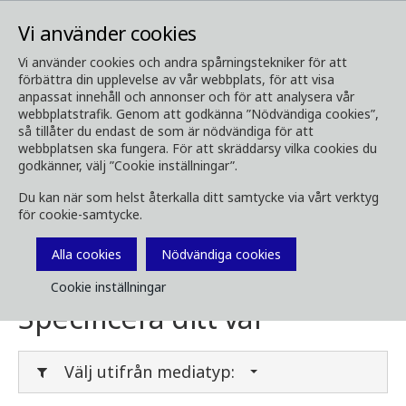
Vi använder cookies
Vi använder cookies och andra spårningstekniker för att
förbättra din upplevelse av vår webbplats, för att visa
Media
Ladda ner media
anpassat innehåll och annonser och för att analysera vår
webbplatstrafik. Genom att godkänna ”Nödvändiga cookies”,
Ladda ner media
så tillåter du endast de som är nödvändiga för att
webbplatsen ska fungera. För att skräddarsy vilka cookies du
godkänner, välj ”Cookie inställningar”.
Du kan när som helst återkalla ditt samtycke via vårt verktyg
Här kan du ladda ner broschyrer, bilder, videor,
för cookie-samtycke.
kundtidningar och annan media. Filtrera på
typ eller kategori i menyerna nedan.
Alla cookies
Nödvändiga cookies
Cookie inställningar
Specificera ditt val
Välj utifrån mediatyp: