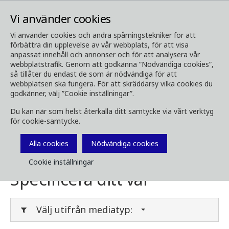
Vi använder cookies
Vi använder cookies och andra spårningstekniker för att
förbättra din upplevelse av vår webbplats, för att visa
Media
Ladda ner media
anpassat innehåll och annonser och för att analysera vår
webbplatstrafik. Genom att godkänna ”Nödvändiga cookies”,
Ladda ner media
så tillåter du endast de som är nödvändiga för att
webbplatsen ska fungera. För att skräddarsy vilka cookies du
godkänner, välj ”Cookie inställningar”.
Du kan när som helst återkalla ditt samtycke via vårt verktyg
Här kan du ladda ner broschyrer, bilder, videor,
för cookie-samtycke.
kundtidningar och annan media. Filtrera på
typ eller kategori i menyerna nedan.
Alla cookies
Nödvändiga cookies
Cookie inställningar
Specificera ditt val
Välj utifrån mediatyp: