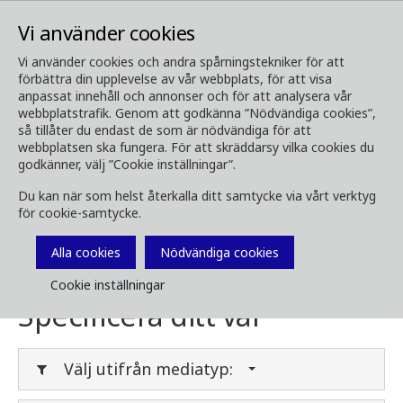
Vi använder cookies
Vi använder cookies och andra spårningstekniker för att
förbättra din upplevelse av vår webbplats, för att visa
Media
Ladda ner media
anpassat innehåll och annonser och för att analysera vår
webbplatstrafik. Genom att godkänna ”Nödvändiga cookies”,
Ladda ner media
så tillåter du endast de som är nödvändiga för att
webbplatsen ska fungera. För att skräddarsy vilka cookies du
godkänner, välj ”Cookie inställningar”.
Du kan när som helst återkalla ditt samtycke via vårt verktyg
Här kan du ladda ner broschyrer, bilder, videor,
för cookie-samtycke.
kundtidningar och annan media. Filtrera på
typ eller kategori i menyerna nedan.
Alla cookies
Nödvändiga cookies
Cookie inställningar
Specificera ditt val
Välj utifrån mediatyp: