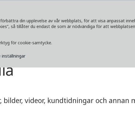
förbättra din upplevelse av vår webbplats, för att visa anpassat inne
s”, så tillåter du endast de som är nödvändiga för att webbplatsen 
SERVICETJÄNSTER
UTFORSKA
MEDI
erktyg för cookie-samtycke.
 inställningar
ia
 bilder, videor, kundtidningar och annan me