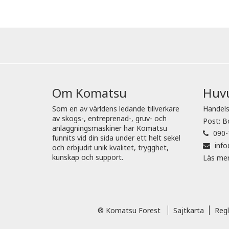
Om Komatsu
Huv
Som en av världens ledande tillverkare
Handels
av skogs-, entreprenad-, gruv- och
Post: B
anläggningsmaskiner har Komatsu
090-
funnits vid din sida under ett helt sekel
inf
och erbjudit unik kvalitet, trygghet,
kunskap och support.
Läs me
® Komatsu Forest
Sajtkarta
Regl