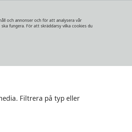
håll och annonser och för att analysera vår
ska fungera. För att skräddarsy vilka cookies du
A
KONTAKT
LOGGA IN
VÄLJ LAND
dia. Filtrera på typ eller