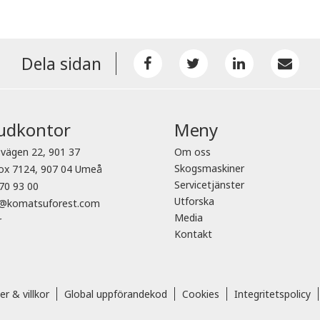
Dela sidan
udkontor
Meny
vägen 22, 901 37
Om oss
Skogsmaskiner
ox 7124, 907 04 Umeå
Servicetjänster
70 93 00
Utforska
o@komatsuforest.com
Media
r
Kontakt
er & villkor
Global uppförandekod
Cookies
Integritetspolicy