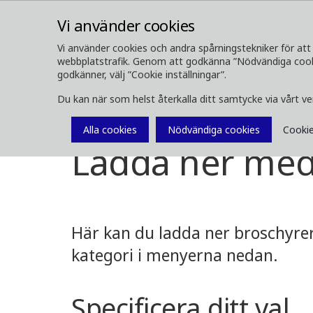
Vi använder cookies
Vi använder cookies och andra spårningstekniker för att 
webbplatstrafik. Genom att godkänna ”Nödvändiga cookie
OM OSS
SKOGSMASKINER
godkänner, välj ”Cookie inställningar”.
Du kan när som helst återkalla ditt samtycke via vårt v
Media
Ladda ner media
Alla cookies
Nödvändiga cookies
Cookie
Ladda ner med
Här kan du ladda ner broschyrer,
kategori i menyerna nedan.
Specificera ditt val