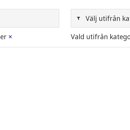
Välj utifrån ka
rer
×
Vald utifrån katego