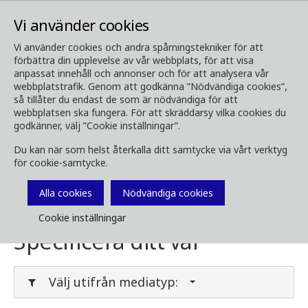
Vi använder cookies
Vi använder cookies och andra spårningstekniker för att
förbättra din upplevelse av vår webbplats, för att visa
Media
Ladda ner media
anpassat innehåll och annonser och för att analysera vår
webbplatstrafik. Genom att godkänna ”Nödvändiga cookies”,
Ladda ner media
så tillåter du endast de som är nödvändiga för att
webbplatsen ska fungera. För att skräddarsy vilka cookies du
godkänner, välj ”Cookie inställningar”.
Du kan när som helst återkalla ditt samtycke via vårt verktyg
Här kan du ladda ner broschyrer, bilder, videor,
för cookie-samtycke.
kundtidningar och annan media. Filtrera på
typ eller kategori i menyerna nedan.
Alla cookies
Nödvändiga cookies
Cookie inställningar
Specificera ditt val
Välj utifrån mediatyp: