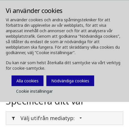
Vi använder cookies
Vi använder cookies och andra spårningstekniker för att
förbättra din upplevelse av vår webbplats, för att visa
Media
Ladda ner media
anpassat innehåll och annonser och för att analysera vår
webbplatstrafik. Genom att godkänna ”Nödvändiga cookies”,
Ladda ner media
så tillåter du endast de som är nödvändiga för att
webbplatsen ska fungera. För att skräddarsy vilka cookies du
godkänner, välj ”Cookie inställningar”.
Du kan när som helst återkalla ditt samtycke via vårt verktyg
Här kan du ladda ner broschyrer, bilder, videor,
för cookie-samtycke.
kundtidningar och annan media. Filtrera på
typ eller kategori i menyerna nedan.
Alla cookies
Nödvändiga cookies
Cookie inställningar
Specificera ditt val
Välj utifrån mediatyp: