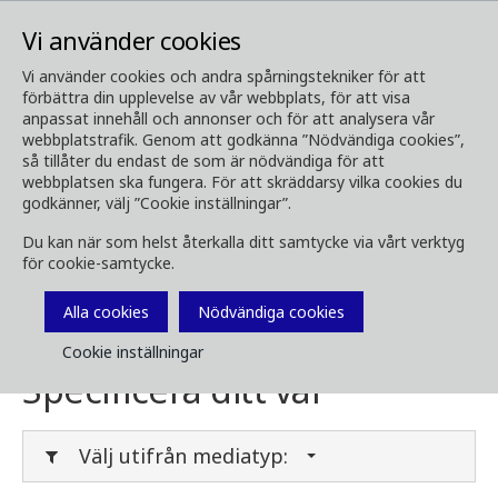
Vi använder cookies
Vi använder cookies och andra spårningstekniker för att
förbättra din upplevelse av vår webbplats, för att visa
Media
Ladda ner media
anpassat innehåll och annonser och för att analysera vår
webbplatstrafik. Genom att godkänna ”Nödvändiga cookies”,
Ladda ner media
så tillåter du endast de som är nödvändiga för att
webbplatsen ska fungera. För att skräddarsy vilka cookies du
godkänner, välj ”Cookie inställningar”.
Du kan när som helst återkalla ditt samtycke via vårt verktyg
Här kan du ladda ner broschyrer, bilder, videor,
för cookie-samtycke.
kundtidningar och annan media. Filtrera på
typ eller kategori i menyerna nedan.
Alla cookies
Nödvändiga cookies
Cookie inställningar
Specificera ditt val
Välj utifrån mediatyp: