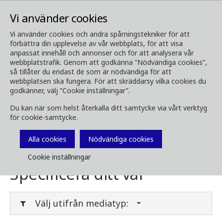
Vi använder cookies
Vi använder cookies och andra spårningstekniker för att
förbättra din upplevelse av vår webbplats, för att visa
Media
Ladda ner media
anpassat innehåll och annonser och för att analysera vår
webbplatstrafik. Genom att godkänna ”Nödvändiga cookies”,
Ladda ner media
så tillåter du endast de som är nödvändiga för att
webbplatsen ska fungera. För att skräddarsy vilka cookies du
godkänner, välj ”Cookie inställningar”.
Du kan när som helst återkalla ditt samtycke via vårt verktyg
Här kan du ladda ner broschyrer, bilder, videor,
för cookie-samtycke.
kundtidningar och annan media. Filtrera på
typ eller kategori i menyerna nedan.
Alla cookies
Nödvändiga cookies
Cookie inställningar
Specificera ditt val
Välj utifrån mediatyp: