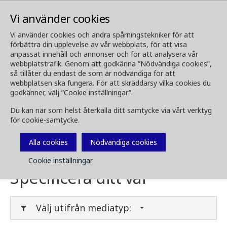
Vi använder cookies
Vi använder cookies och andra spårningstekniker för att
förbättra din upplevelse av vår webbplats, för att visa
Media
Ladda ner media
anpassat innehåll och annonser och för att analysera vår
webbplatstrafik. Genom att godkänna ”Nödvändiga cookies”,
Ladda ner media
så tillåter du endast de som är nödvändiga för att
webbplatsen ska fungera. För att skräddarsy vilka cookies du
godkänner, välj ”Cookie inställningar”.
Du kan när som helst återkalla ditt samtycke via vårt verktyg
Här kan du ladda ner broschyrer, bilder, videor,
för cookie-samtycke.
kundtidningar och annan media. Filtrera på
typ eller kategori i menyerna nedan.
Alla cookies
Nödvändiga cookies
Cookie inställningar
Specificera ditt val
Välj utifrån mediatyp: