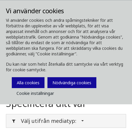
Vi använder cookies
Vi använder cookies och andra spårningstekniker för att
förbättra din upplevelse av vår webbplats, för att visa
Media
Ladda ner media
anpassat innehåll och annonser och för att analysera vår
webbplatstrafik. Genom att godkänna ”Nödvändiga cookies”,
Ladda ner media
så tillåter du endast de som är nödvändiga för att
webbplatsen ska fungera. För att skräddarsy vilka cookies du
godkänner, välj ”Cookie inställningar”.
Du kan när som helst återkalla ditt samtycke via vårt verktyg
Här kan du ladda ner broschyrer, bilder, videor,
för cookie-samtycke.
kundtidningar och annan media. Filtrera på
typ eller kategori i menyerna nedan.
Alla cookies
Nödvändiga cookies
Cookie inställningar
Specificera ditt val
Välj utifrån mediatyp: